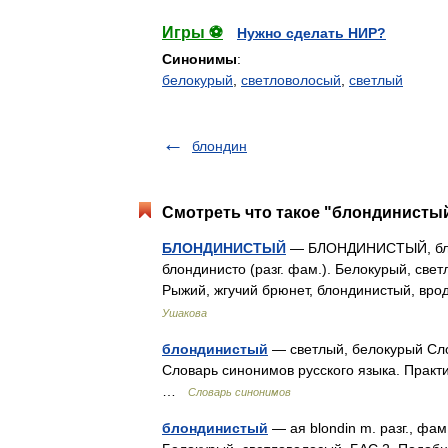
Игры ⚽
Нужно сделать НИР?
Синонимы
:
белокурый
,
светловолосый
,
светлый
блондин
Смотреть что такое "блондинистый
БЛОНДИНИСТЫЙ
— БЛОНДИНИСТЫЙ, блонд
блондинисто (разг. фам.). Белокурый, све
Рыжий, жгучий брюнет, блондинистый, вр
Ушакова
блондинистый
— светлый, белокурый Сло
Словарь синонимов русского языка. Практич
…
Словарь синонимов
блондинистый
— ая blondin m. разг., фам