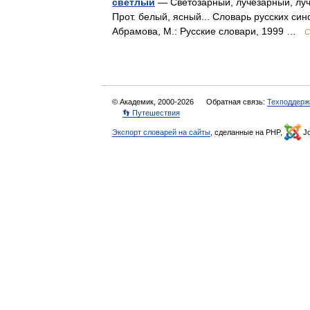
светлый
— Светозарный, лучезарный, луч
Прот. белый, ясный... Словарь русских си
Абрамова, М.: Русские словари, 1999 …
С
© Академик, 2000-2026
Обратная связь:
Техподдерж
👣 Путешествия
Экспорт словарей на сайты
, сделанные на PHP,
Jo