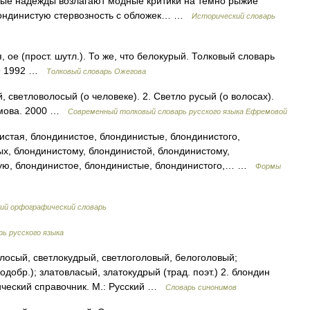
ные надежды возлагают модные критики на темно рыжие
блондинистую стервозность с обложек… …
Исторический словарь
 (прост. шутл.). То же, что белокурый. Толковый словарь
49 1992 …
Толковый словарь Ожегова
, светловолосый (о человеке). 2. Светло русый (о волосах).
емова. 2000 …
Современный толковый словарь русского языка Ефремовой
стая, блондинистое, блондинистые, блондинистого,
ых, блондинистому, блондинистой, блондинистому,
тую, блондинистое, блондинистые, блондинистого,… …
Формы
ий орфографический словарь
ь русского языка
лосый, светлокудрый, светлоголовый, белоголовый;
одобр.); златовласый, златокудрый (трад. поэт.) 2. блондин
ический справочник. М.: Русский …
Словарь синонимов