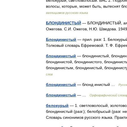
Белокурый, светловолосый. БАС 2. Подоб
волосы, которые, может быть, вытеснят 
галлицизмов русского языка
БЛОНДИНИСТЫЙ
— БЛОНДИНИСТЫЙ, ая, ое
Ожегова. С.И. Ожегов, Н.Ю. Шведова. 19
Блондинистый
— прил. разг. 1. Белокурый
Толковый словарь Ефремовой. Т. Ф. Ефр
блондинистый
— блондинистый, блондини
блондинистой, блондинистого, блондинист
блондинистым, блондинистый, блондинис
слов
блондинистый
— блонд инистый …
Русск
блондинистый
— …
Орфографический словар
белокурый
— 1. светловолосый, золотово
блондинистый (разг.); белобрысый (разг. не
Словарь синонимов русского языка. Практ