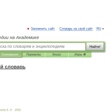
Запомнить сайт
Словарь на свой сайт
RU
едии на Академике
Найти!
Толкования
Переводы
Книги
Игры ⚽
й словарь
онов
А
.
Н
.
.
2002
.