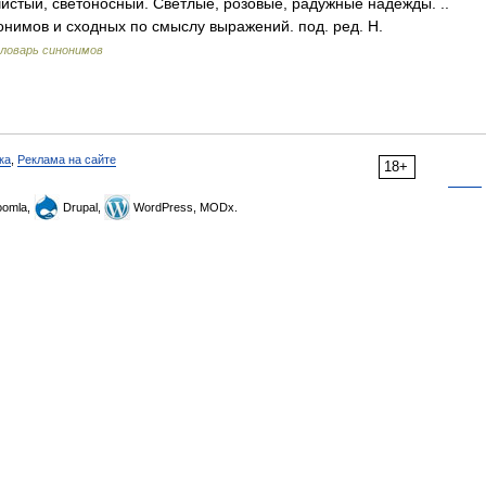
истый, светоносный. Светлые, розовые, радужные надежды. ..
нонимов и сходных по смыслу выражений. под. ред. Н.
ловарь синонимов
ка
,
Реклама на сайте
18+
omla,
Drupal,
WordPress, MODx.