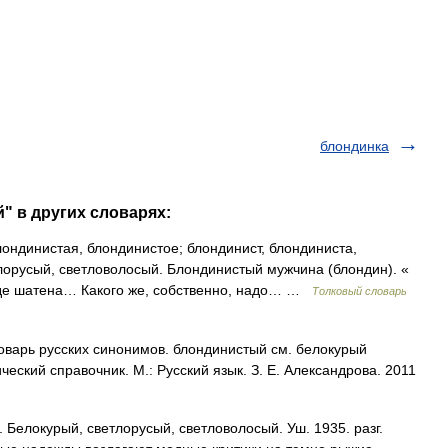
блондинка
" в других словарях:
инистая, блондинистое; блондинист, блондиниста,
тлорусый, светловолосый. Блондинистый мужчина (блондин). «
оде шатена… Какого же, собственно, надо… …
Толковый словарь
варь русских синонимов. блондинистый см. белокурый
еский справочник. М.: Русский язык. З. Е. Александрова. 2011
. Белокурый, светлорусый, светловолосый. Уш. 1935. разг.