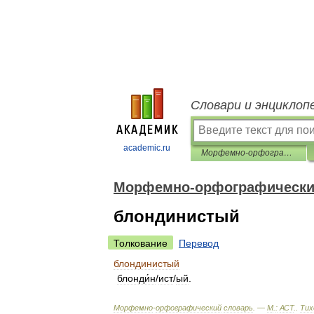
Словари и энциклоп
academic.ru
Морфемно-орфографический словарь
Морфемно-орфографически
блондинистый
Толкование
Перевод
блондинистый
блонди́н
/
ист
/
ый
.
Морфемно
-
орфографический
словарь
. —
М
.
:
АСТ
.
.
Тих